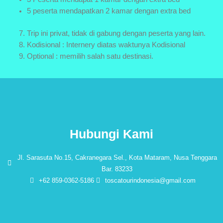
5 peserta mendapatkan 2 kamar dengan extra bed
Trip ini privat, tidak di gabung dengan peserta yang lain.
Kodisional : Internery diatas waktunya Kodisional
Optional : memilih salah satu destinasi.
Hubungi Kami
Jl. Sarasuta No.15, Cakranegara Sel., Kota Mataram, Nusa Tenggara
Bar. 83233
+62 859-0362-5186
toscatourindonesia@gmail.com